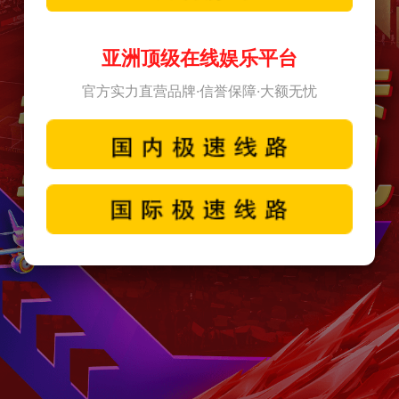
亚洲顶级在线娱乐平台
官方实力直营品牌·信誉保障·大额无忧